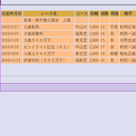
出走年月日
レース名
コース
距離
頭数
馬場
騎手
美浦・奥平雅士厩舎 入厩
2010/2/27
３歳新馬
中山Ｄ
1,800
12
不良
松岡正海
2010/4/19
３歳未勝利
福島芝
2,000
16
良
村田一誠
2010/5/29
３歳５００万下
東京芝
2,000
15
良
今野忠成
2010/9/19
セントライト記念（Ｇ２）
中山芝
2,200
17
良
村田一誠
2010/10/9
３歳上５００万下
東京芝
2,000
18
稍重
蛯名正義
2010/11/21
伊達特別（５００万下）
福島芝
2,000
16
良
村田一誠