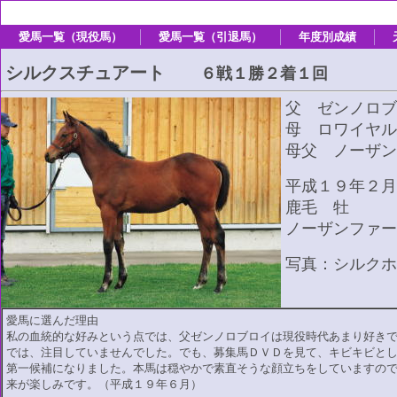
愛馬一覧（現役馬）
愛馬一覧（引退馬）
年度別成績
シルクスチュアート
６戦１勝２着１回
父 ゼンノロブ
母 ロワイヤル
母父 ノーザン
平成１９年２月
鹿毛 牡
ノーザンファー
写真：シルクホ
愛馬に選んだ理由
私の血統的な好みという点では、父ゼンノロブロイは現役時代あまり好き
では、注目していませんでした。でも、募集馬ＤＶＤを見て、キビキビと
第一候補になりました。本馬は穏やかで素直そうな顔立ちをしていますの
来が楽しみです。（平成１９年６月）