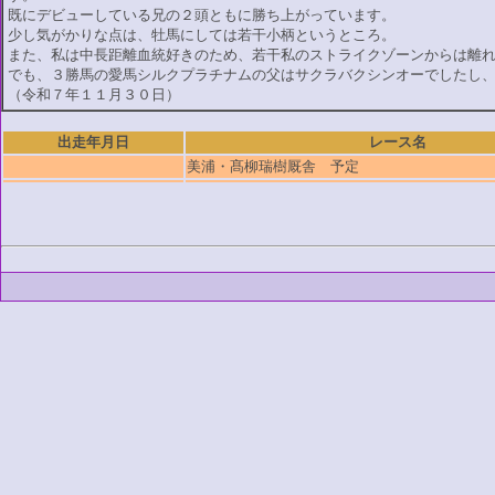
既にデビューしている兄の２頭ともに勝ち上がっています。
少し気がかりな点は、牡馬にしては若干小柄というところ。
また、私は中長距離血統好きのため、若干私のストライクゾーンからは離
でも、３勝馬の愛馬シルクプラチナムの父はサクラバクシンオーでしたし
（令和７年１１月３０日）
出走年月日
レース名
美浦・髙柳瑞樹厩舎 予定