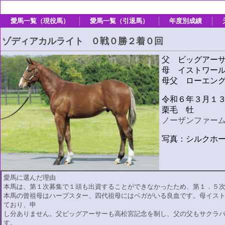
愛馬一覧（現役馬）
愛馬一覧（引退馬）
年度別成績
ゾディアカルライト
０戦０勝２着０回
父 ビッグアー
母 イストワー
母父 ローエン
令和６年３月１
栗毛 牡
ノーザンファー
写真：シルクホ
愛馬に選んだ理由
本馬は、第１次募集で１頭も出資することができなかったため、第１．５
本馬の曾祖母はハープスター、四代祖母にはベガがいる良血です。母イス
ており、申
し分ありません。父ビッグアーサーも高松宮記念を制し、父の父もサクラ
す。